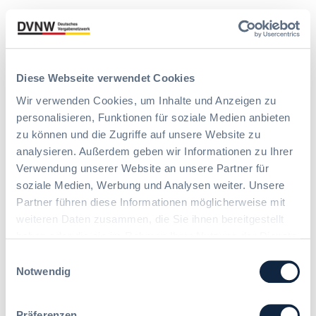
Diese Webseite verwendet Cookies
Wir verwenden Cookies, um Inhalte und Anzeigen zu
personalisieren, Funktionen für soziale Medien anbieten
zu können und die Zugriffe auf unsere Website zu
Vielen Dank für Ihr Interesse an
analysieren. Außerdem geben wir Informationen zu Ihrer
der Veranstaltung!
Verwendung unserer Website an unsere Partner für
soziale Medien, Werbung und Analysen weiter. Unsere
Nachhaltigkeitskriterien im
Partner führen diese Informationen möglicherweise mit
Vergabeverfahren – ein Buch mit
weiteren Daten zusammen, die Sie ihnen bereitgestellt
sieben Siegeln?
haben oder die sie im Rahmen Ihrer Nutzung der Dienste
Mittwoch, 17.06.2026, 09:00 - 15:00 Uhr
gesammelt haben. Sie geben Einwilligung zu unseren
Einwilligungsauswahl
Cookies, wenn Sie unsere Webseite weiterhin nutzen.
Notwendig
Eine Buchung für diesen Termin ist
leider nicht mehr möglich.
Bei Fragen zu dieser Veranstaltung oder
Präferenzen