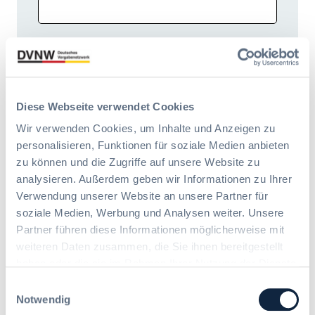
Abteilung
Telefonnummer *
Diese Webseite verwendet Cookies
Wir verwenden Cookies, um Inhalte und Anzeigen zu
personalisieren, Funktionen für soziale Medien anbieten
zu können und die Zugriffe auf unsere Website zu
* Pflichtfelder
analysieren. Außerdem geben wir Informationen zu Ihrer
Verwendung unserer Website an unsere Partner für
soziale Medien, Werbung und Analysen weiter. Unsere
Partner führen diese Informationen möglicherweise mit
Zusätzliche Empfänger für
weiteren Daten zusammen, die Sie ihnen bereitgestellt
Bestätigungen
haben oder die sie im Rahmen Ihrer Nutzung der Dienste
gesammelt haben. Sie geben Einwilligung zu unseren
Einwilligungsauswahl
Mehrere E-Mail-Adressen durch Komma
Cookies, wenn Sie unsere Webseite weiterhin nutzen.
Notwendig
oder Semikolon trennen.